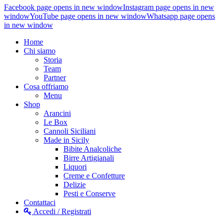
Facebook page opens in new window
Instagram page opens in new
window
YouTube page opens in new window
Whatsapp page opens
in new window
Home
Chi siamo
Storia
Team
Partner
Cosa offriamo
Menu
Shop
Arancini
Le Box
Cannoli Siciliani
Made in Sicily
Bibite Analcoliche
Birre Artigianali
Liquori
Creme e Confetture
Delizie
Pesti e Conserve
Contattaci
Accedi / Registrati