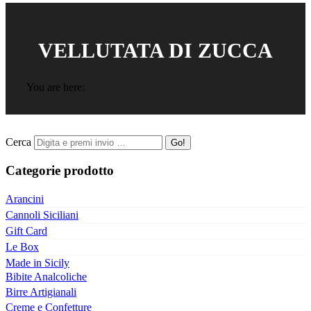
VELLUTATA DI ZUCCA
You are here:
Cerca
Categorie prodotto
Arancini
Cannoli Siciliani
Gift Card
Le Box
Made in Sicily
Bibite Analcoliche
Birre Artigianali
Creme e Confetture