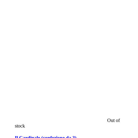
Out of
stock
Il Cardinale (confezione da 3)