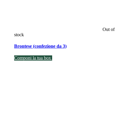
Out of
stock
Brontese (confezione da 3)
Componi la tua box