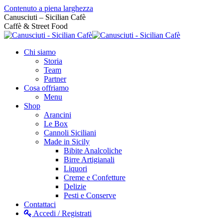
Contenuto a piena larghezza
Canusciuti – Sicilian Cafè
Caffè & Street Food
Chi siamo
Storia
Team
Partner
Cosa offriamo
Menu
Shop
Arancini
Le Box
Cannoli Siciliani
Made in Sicily
Bibite Analcoliche
Birre Artigianali
Liquori
Creme e Confetture
Delizie
Pesti e Conserve
Contattaci
Accedi / Registrati