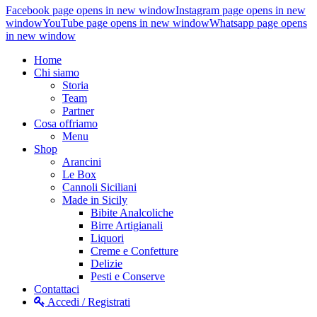
Facebook page opens in new window
Instagram page opens in new
window
YouTube page opens in new window
Whatsapp page opens
in new window
Home
Chi siamo
Storia
Team
Partner
Cosa offriamo
Menu
Shop
Arancini
Le Box
Cannoli Siciliani
Made in Sicily
Bibite Analcoliche
Birre Artigianali
Liquori
Creme e Confetture
Delizie
Pesti e Conserve
Contattaci
Accedi / Registrati