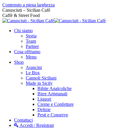
Contenuto a piena larghezza
Canusciuti – Sicilian Cafè
Caffè & Street Food
Chi siamo
Storia
Team
Partner
Cosa offriamo
Menu
Shop
Arancini
Le Box
Cannoli Siciliani
Made in Sicily
Bibite Analcoliche
Birre Artigianali
Liquori
Creme e Confetture
Delizie
Pesti e Conserve
Contattaci
Accedi / Registrati