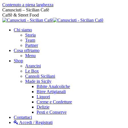
Contenuto a piena larghezza
Canusciuti – Sicilian Cafè
Caffè & Street Food
Chi siamo
Storia
Team
Partner
Cosa offriamo
Menu
Shop
Arancini
Le Box
Cannoli Siciliani
Made in Sicily
Bibite Analcoliche
Birre Artigianali
Liquori
Creme e Confetture
Delizie
Pesti e Conserve
Contattaci
Accedi / Registrati