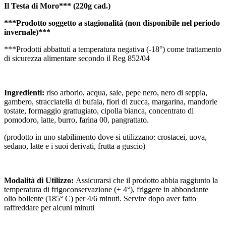
Il Testa di Moro*** (220g cad.)
***Prodotto soggetto a stagionalità (non disponibile nel periodo
invernale)***
***Prodotti abbattuti a temperatura negativa (-18°) come trattamento
di sicurezza alimentare secondo il Reg 852/04
Ingredienti:
riso arborio, acqua, sale, pepe nero, nero di seppia,
gambero, stracciatella di bufala, fiori di zucca, margarina, mandorle
tostate, formaggio grattugiato, cipolla bianca, concentrato di
pomodoro, latte, burro, farina 00, pangrattato.
(prodotto in uno stabilimento dove si utilizzano: crostacei, uova,
sedano, latte e i suoi derivati, frutta a guscio)
Modalità di Utilizzo:
Assicurarsi che il prodotto abbia raggiunto la
temperatura di frigoconservazione (+ 4°), friggere in abbondante
olio bollente (185° C) per 4/6 minuti. Servire dopo aver fatto
raffreddare per alcuni minuti