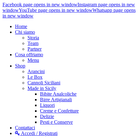
Facebook page opens in new window
Instagram page opens in new
window
YouTube page opens in new window
Whatsapp page opens
in new window
Home
Chi siamo
Storia
Team
Partner
Cosa offriamo
Menu
Shop
Arancini
Le Box
Cannoli Siciliani
Made in Sicily
Bibite Analcoliche
Birre Artigianali
Liquori
Creme e Confetture
Delizie
Pesti e Conserve
Contattaci
Accedi / Registrati